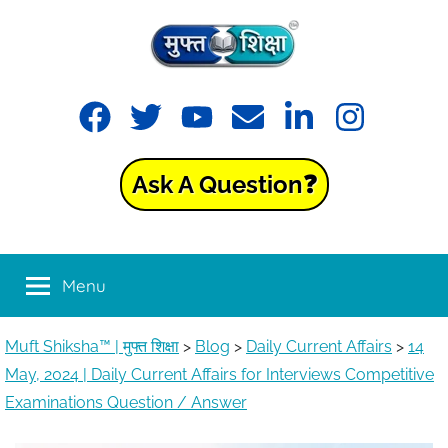
Skip
to
content
Muft
Learning
Facebook
Twitter
YouTube
Email
LinkedIn
Instagram
made
Shiksha™
easy
with
Ask A Question❓
Muft
|
Shiksha™
मुफ्त
Menu
शिक्षा
Muft Shiksha™ | मुफ्त शिक्षा
>
Blog
>
Daily Current Affairs
>
14
May, 2024 | Daily Current Affairs for Interviews Competitive
Examinations Question / Answer