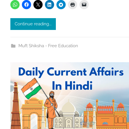
i
v
a
Continue reading...
s
t
a
Muft Shiksha - Free Education
v