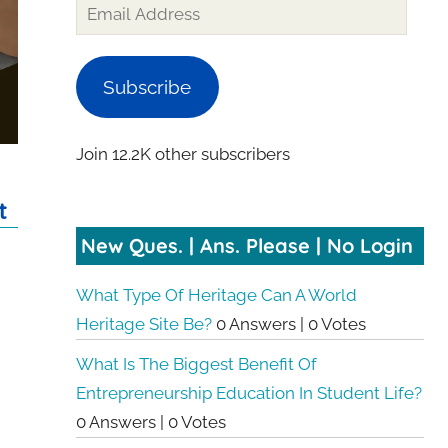
Email
Address
Subscribe
Join 12.2K other subscribers
t
New Ques. | Ans. Please | No Login
What Type Of Heritage Can A World
Heritage Site Be?
0 Answers
|
0 Votes
What Is The Biggest Benefit Of
Entrepreneurship Education In Student Life?
0 Answers
|
0 Votes