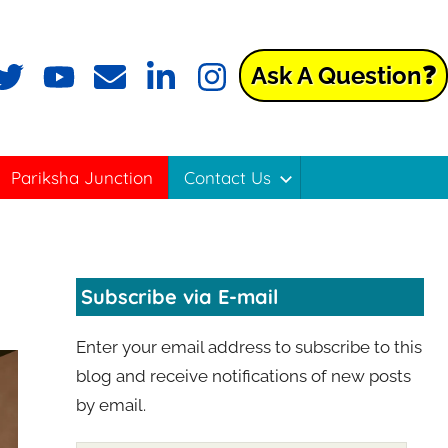
Ask A Question❓
ok
witter
YouTube
Email
LinkedIn
Instagram
Pariksha Junction
Contact Us
Subscribe via E-mail
Enter your email address to subscribe to this
blog and receive notifications of new posts
by email.