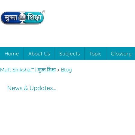
Skip
to
content
Muft
Learning
made
easy
Shiksha™
Home
About Us
Subjects
Topic
Glossary
with
Muft
|
Muft Shiksha™ | मुफ्त शिक्षा
>
Blog
Shiksha™
मुफ्त
News & Updates...
शिक्षा