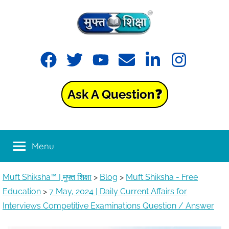
Skip
to
content
Muft
Learning
Facebook
Twitter
YouTube
Email
LinkedIn
Instagram
made
Shiksha™
easy
with
Ask A Question❓
Muft
|
Shiksha™
मुफ्त
Menu
शिक्षा
Muft Shiksha™ | मुफ्त शिक्षा
>
Blog
>
Muft Shiksha - Free
Education
>
7 May, 2024 | Daily Current Affairs for
Interviews Competitive Examinations Question / Answer