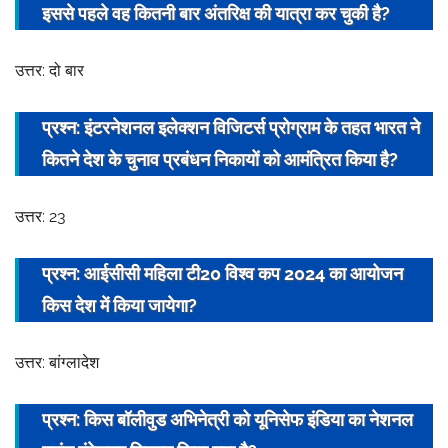
इससे पहले वह कितनी बार अंतरिक्ष की यात्रा कर चुकी है?
h
i
t
उत्तर: दो बार
a
s
प्रश्न: इंटरनेशनल इलेक्शन विजिटर्स प्रोग्राम के तहत भारत ने
r
कितने देश के चुनाव प्रबंधन निकायों को आमंत्रित किया है?
i
v
उत्तर: 23
a
s
प्रश्न: आईसीसी महिला टी20 विश्व कप 2024 का
आयोजन
t
a
किस देश में किया जायेगा?
v
उत्तर: बांग्लादेश
प्रश्न: किस बॉलीवुड अभिनेत्री को यूनिसेफ इंडिया का नेशनल