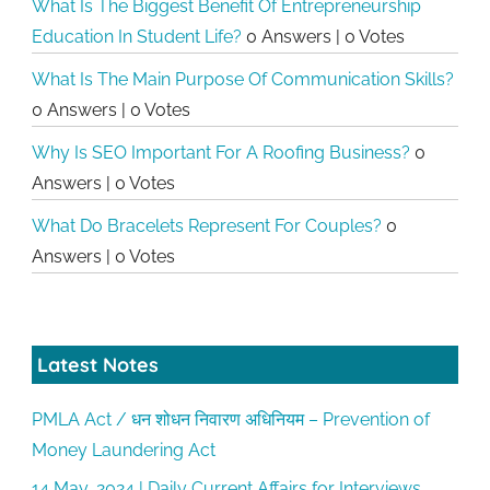
What Is The Biggest Benefit Of Entrepreneurship
Education In Student Life?
0 Answers
|
0 Votes
What Is The Main Purpose Of Communication Skills?
0 Answers
|
0 Votes
Why Is SEO Important For A Roofing Business?
0
Answers
|
0 Votes
What Do Bracelets Represent For Couples?
0
Answers
|
0 Votes
Latest Notes
PMLA Act / धन शोधन निवारण अधिनियम – Prevention of
Money Laundering Act
14 May, 2024 | Daily Current Affairs for Interviews