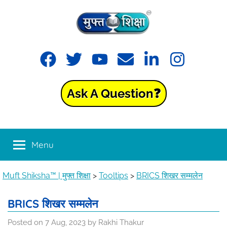
Skip
to
content
Muft
Learning
Facebook
Twitter
YouTube
Email
LinkedIn
Instagram
made
Shiksha™
easy
with
Ask A Question❓
Muft
|
Shiksha™
मुफ्त
Menu
शिक्षा
Muft Shiksha™ | मुफ्त शिक्षा
>
Tooltips
>
BRICS शिखर सम्मलेन
BRICS शिखर सम्मलेन
Posted on
7 Aug, 2023
by
Rakhi Thakur