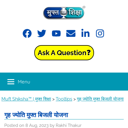
Skip
to
content
Muft
Learning
Facebook
Twitter
YouTube
Email
LinkedIn
Instagram
made
Shiksha™
easy
with
Ask A Question❓
Muft
|
Shiksha™
मुफ्त
Menu
शिक्षा
Muft Shiksha™ | मुफ्त शिक्षा
>
Tooltips
>
गृह ज्योति मुफ्त बिजली योजना
गृह ज्योति मुफ्त बिजली योजना
Posted on
8 Aug, 2023
by
Rakhi Thakur