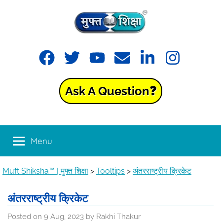
Skip
to
content
Muft
Learning
Facebook
Twitter
YouTube
Email
LinkedIn
Instagram
made
Shiksha™
easy
with
Ask A Question❓
Muft
|
Shiksha™
मुफ्त
Menu
शिक्षा
Muft Shiksha™ | मुफ्त शिक्षा
>
Tooltips
>
अंतरराष्ट्रीय क्रिकेट
अंतरराष्ट्रीय क्रिकेट
Posted on
9 Aug, 2023
by
Rakhi Thakur