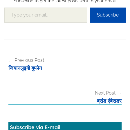
Subscribe to get the latest posts sent to your email.
Type your email…
Subscribe
Post
Previous Post
navigation
जियानलुइगी बुफोन
Next Post
ब्रांड एंबेसडर
Subscribe via E-mail