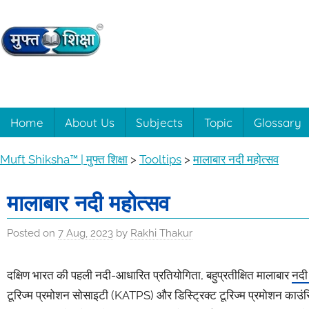
Skip
to
content
Muft
Learning
made
easy
Shiksha™
Home
About Us
Subjects
Topic
Glossary
with
Muft
|
Muft Shiksha™ | मुफ्त शिक्षा
>
Tooltips
>
मालाबार नदी महोत्सव
Shiksha™
मुफ्त
मालाबार नदी महोत्सव
शिक्षा
Posted on
7 Aug, 2023
by
Rakhi Thakur
दक्षिण भारत की पहली नदी-आधारित प्रतियोगिता, बहुप्रतीक्षित मालाबार
नदी
टूरिज्म प्रमोशन सोसाइटी (KATPS) और डिस्ट्रिक्ट टूरिज्म प्रमोशन काउं