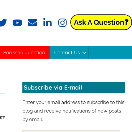
Ask A Question❓
ok
witter
YouTube
Email
LinkedIn
Instagram
Pariksha Junction
Contact Us
Subscribe via E-mail
Enter your email address to subscribe to this
blog and receive notifications of new posts
ंचर
by email.