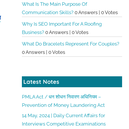
What Is The Main Purpose Of
Communication Skills?
0 Answers
|
0 Votes
प
Why Is SEO Important For A Roofing
Business?
0 Answers
|
0 Votes
What Do Bracelets Represent For Couples?
0 Answers
|
0 Votes
Latest Notes
PMLA Act / धन शोधन निवारण अधिनियम –
Prevention of Money Laundering Act
14 May, 2024 | Daily Current Affairs for
Interviews Competitive Examinations