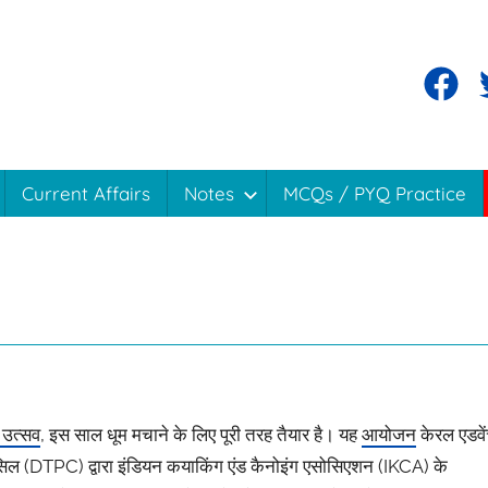
Facebo
T
Current Affairs
Notes
MCQs / PYQ Practice
 उत्सव
, इस साल धूम मचाने के लिए पूरी तरह तैयार है। यह
आयोजन
केरल एडवे
सिल (DTPC) द्वारा इंडियन कयाकिंग एंड कैनोइंग एसोसिएशन (IKCA) के