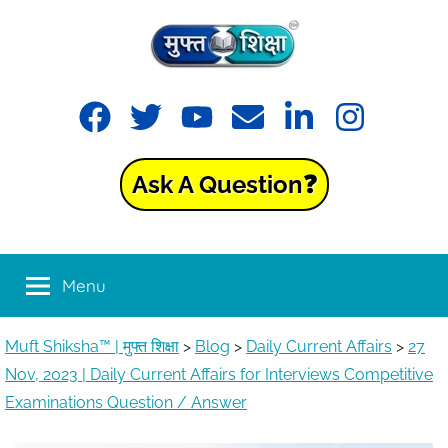
Skip
to
content
Muft
Learning
Facebook
Twitter
YouTube
Email
LinkedIn
Instagram
made
Shiksha™
easy
with
Ask A Question❓
Muft
|
Shiksha™
मुफ्त
Menu
शिक्षा
Muft Shiksha™ | मुफ्त शिक्षा
>
Blog
>
Daily Current Affairs
>
27
Nov, 2023 | Daily Current Affairs for Interviews Competitive
Examinations Question / Answer