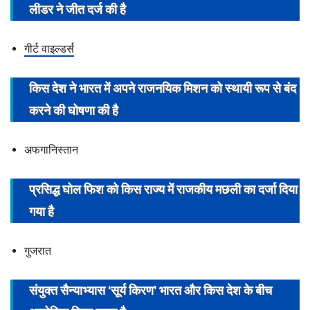
लीडर ने जीत दर्ज की है
h
i
t
गीर्ट वाइल्डर्स
a
s
किस देश ने भारत में अपने राजनयिक मिशन को स्थायी रूप से बंद
r
करने की घोषणा की है
i
v
अफगानिस्तान
a
s
प्रसिद्ध
घोल फिश
को किस राज्य में राजकीय मछली का दर्जा दिया
t
a
गया है
v
गुजरात
संयुक्त सैन्याभ्यास ‘सूर्य किरण’ भारत और किस देश के बीच