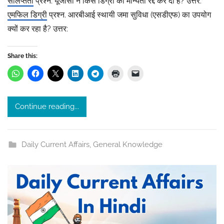
संलिप्तता
प्रश्न. यूजीसी ने किस डिग्री की मान्यता रद्द कर दी है? उत्तर:
h
एमफिल डिग्री
प्रश्न. आरबीआई स्थायी जमा सुविधा (एसडीएफ) का उपयोग
i
क्यों कर रहा है? उत्तर:
t
a
s
Share this:
r
i
v
Continue reading...
a
s
t
Daily Current Affairs
,
General Knowledge
a
v