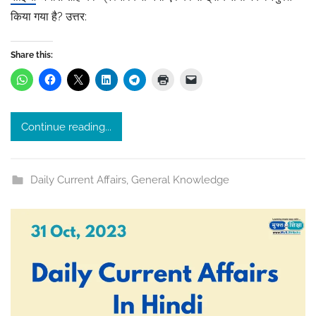
किया गया है? उत्तर:
t
a
s
Share this:
r
i
v
Continue reading...
a
s
t
Daily Current Affairs
,
General Knowledge
a
v