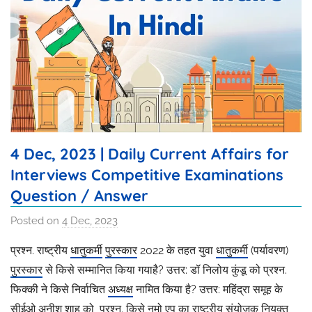
4 Dec, 2023 | Daily Current Affairs for
Interviews Competitive Examinations
Question / Answer
Posted on
4 Dec, 2023
b
y
प्रश्न. राष्ट्रीय
धातुकर्मी
पुरस्कार
2022 के तहत युवा
धातुकर्मी
(पर्यावरण)
I
पुरस्कार
से किसे सम्मानित किया गयाहै? उत्तर: डॉ निलोय कुंडू को प्रश्न.
s
फिक्की ने किसे निर्वाचित
अध्यक्ष
नामित किया है? उत्तर: महिंद्रा समूह के
h
सीईओ
अनीश शाह को प्रश्न. किसे नमो एप का राष्ट्रीय संयोजक नियुक्त
i