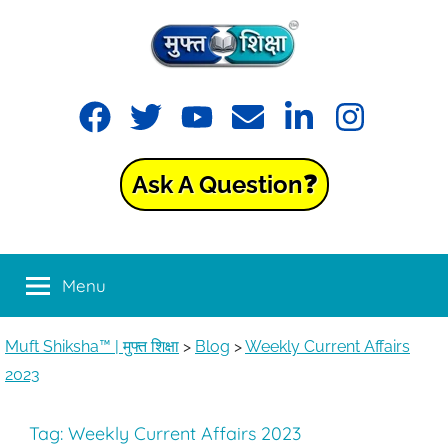
Skip
to
content
Muft
Learning
Facebook
Twitter
YouTube
Email
LinkedIn
Instagram
made
Shiksha™
easy
with
Ask A Question❓
Muft
|
Shiksha™
मुफ्त
Menu
शिक्षा
Muft Shiksha™ | मुफ्त शिक्षा
>
Blog
>
Weekly Current Affairs
2023
Tag:
Weekly Current Affairs 2023