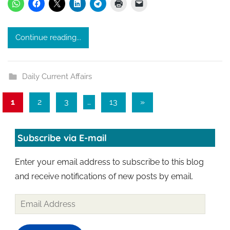
k
u
Continue reading...
r
Daily Current Affairs
Posts
Next
1
2
3
…
13
»
Posts
pagination
Subscribe via E-mail
Enter your email address to subscribe to this blog
and receive notifications of new posts by email.
Email
Address