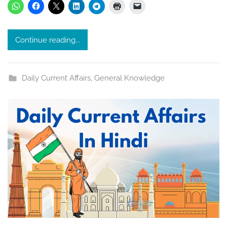
s
r
i
Continue reading...
v
a
s
Daily Current Affairs
,
General Knowledge
t
a
v