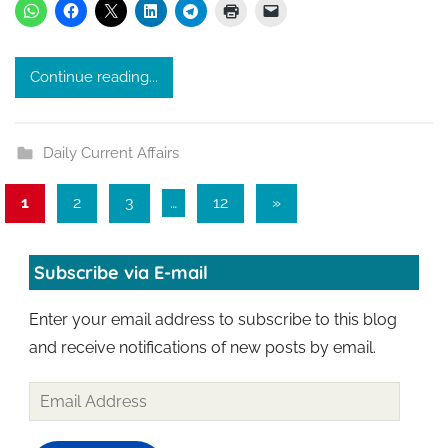
h
a
k
Continue reading...
u
r
Daily Current Affairs
Posts
Next
1
2
3
…
12
»
Posts
pagination
Subscribe via E-mail
Enter your email address to subscribe to this blog
and receive notifications of new posts by email.
Email
Address