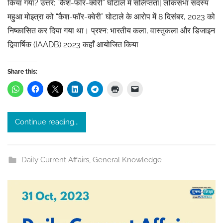
किया गया? उत्तर: “कैश-फॉर-क्वेरी” घोटाले में संलिप्तता| लोकसभा सदस्य
s
महुआ मोइत्रा को “कैश-फॉर-क्वेरी” घोटाले के आरोप में 8 दिसंबर, 2023 को
h
निष्कासित कर दिया गया था। प्रश्न: भारतीय कला, वास्तुकला और डिजाइन
i
द्विवार्षिक (IAADB) 2023 कहाँ आयोजित किया
t
a
s
Share this:
r
i
v
Continue reading...
a
s
t
Daily Current Affairs
,
General Knowledge
a
v