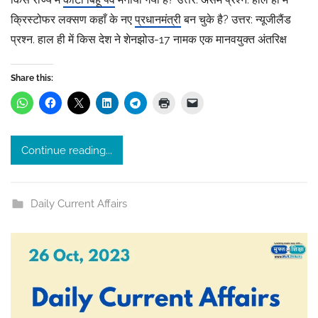
a
क्रिस्टोफर लक्सण कहाँ के नए
प्रधानमंत्री
बन चुके है? उत्तर: न्यूजीलैंड
k
प्रश्न. हाल ही में किस देश ने शेनझोउ-17 नामक एक मानवयुक्त अंतरिक्ष
h
i
T
Share this:
h
a
k
Continue reading...
u
r
Daily Current Affairs