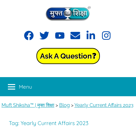
Skip
to
content
Muft
Learning
Facebook
Twitter
YouTube
Email
LinkedIn
Instagram
made
Shiksha™
easy
with
Ask A Question❓
Muft
|
Shiksha™
मुफ्त
Menu
शिक्षा
Muft Shiksha™ | मुफ्त शिक्षा
>
Blog
>
Yearly Current Affairs 2023
Tag:
Yearly Current Affairs 2023