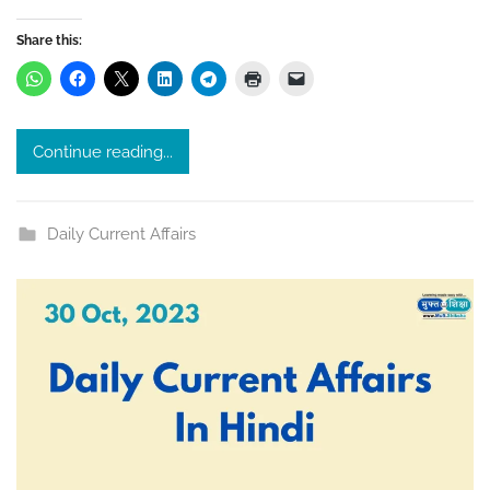
T
h
Share this:
a
k
u
Continue reading...
r
Daily Current Affairs