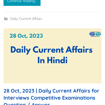
Continue reading...
u
r
Daily Current Affairs
28 Oct, 2023 | Daily Current Affairs for
Interviews Competitive Examinations
Question / Answer