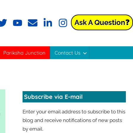
Ask A Question❓
ok
witter
YouTube
Email
LinkedIn
Instagram
Pariksha Junction
Contact Us
Subscribe via E-mail
Enter your email address to subscribe to this
blog and receive notifications of new posts
by email.