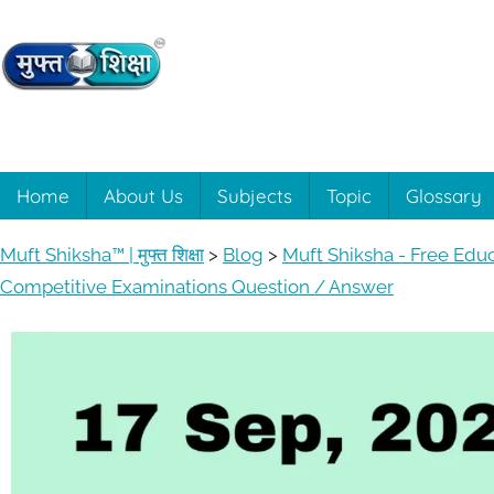
Skip
to
content
Muft
Learning
made
easy
Shiksha™
Home
About Us
Subjects
Topic
Glossary
with
Muft
|
Muft Shiksha™ | मुफ्त शिक्षा
>
Blog
>
Muft Shiksha - Free Edu
Shiksha™
Competitive Examinations Question / Answer
मुफ्त
शिक्षा