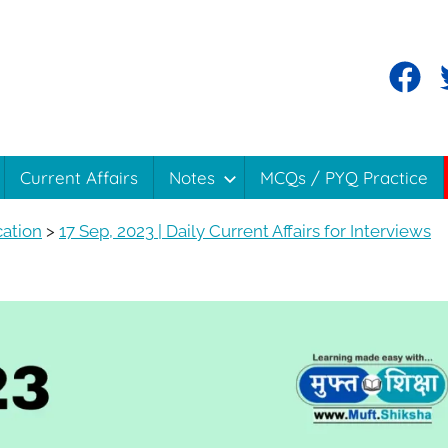
Facebo
T
Current Affairs
Notes
MCQs / PYQ Practice
cation
>
17 Sep, 2023 | Daily Current Affairs for Interviews