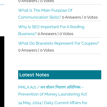
0 Answers
|
0 Votes
What Is The Main Purpose Of
Communication Skills?
0 Answers
|
0 Votes
Why Is SEO Important For A Roofing
Business?
0 Answers
|
0 Votes
What Do Bracelets Represent For Couples?
0 Answers
|
0 Votes
Latest Notes
PMLA Act / धन शोधन निवारण अधिनियम –
Prevention of Money Laundering Act
14 May, 2024 | Daily Current Affairs for