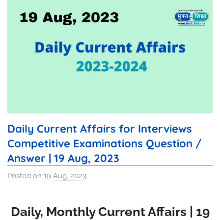
Daily Current Affairs for Interviews
Competitive Examinations Question /
Answer | 19 Aug, 2023
Posted on
19 Aug, 2023
b
y
R
Daily, Monthly Current Affairs | 19
a