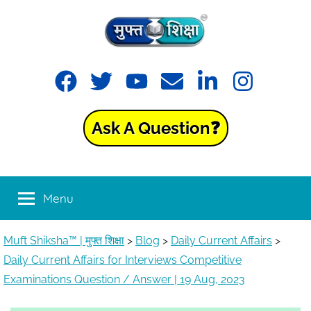
Skip
to
content
Muft
Learning
Facebook
Twitter
YouTube
Email
LinkedIn
Instagram
made
Shiksha™
easy
with
Ask A Question❓
Muft
|
Shiksha™
मुफ्त
Menu
शिक्षा
Muft Shiksha™ | मुफ्त शिक्षा
>
Blog
>
Daily Current Affairs
>
Daily Current Affairs for Interviews Competitive
Examinations Question / Answer | 19 Aug, 2023